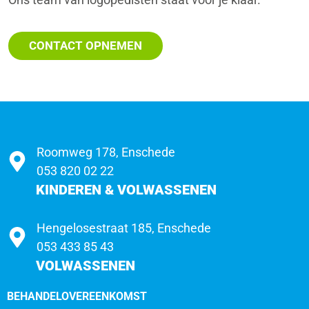
CONTACT OPNEMEN
Roomweg 178, Enschede
053 820 02 22
KINDEREN & VOLWASSENEN
Hengelosestraat 185, Enschede
053 433 85 43
VOLWASSENEN
BEHANDELOVEREENKOMST