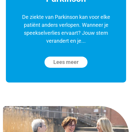
De ziekte van Parkinson kan voor elke
patiënt anders verlopen. Wanneer je
speekselverlies ervaart? Jouw stem
verandert en je...
Lees meer